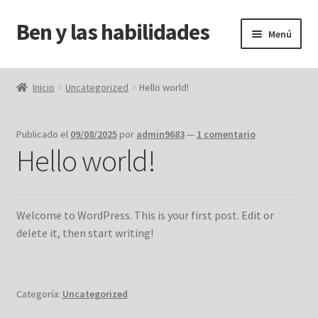
Ben y las habilidades
Ir
Ir
Menú
a
al
la
contenido
Inicio
navegación
Inicio
Uncategorized
Hello world!
carrito
Publicado el
09/08/2025
por
admin9683
—
1 comentario
F.A.Q.
Hello world!
finalizar compra
Welcome to WordPress. This is your first post. Edit or
mi cuenta
delete it, then start writing!
tienda
Categoría:
Uncategorized