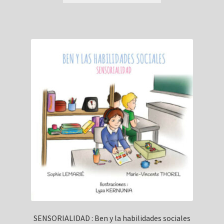
tiene
múltiples
variantes.
Las
opciones
se
pueden
elegir
en
la
página
de
producto
SENSORIALIDAD : Ben y la habilidades sociales