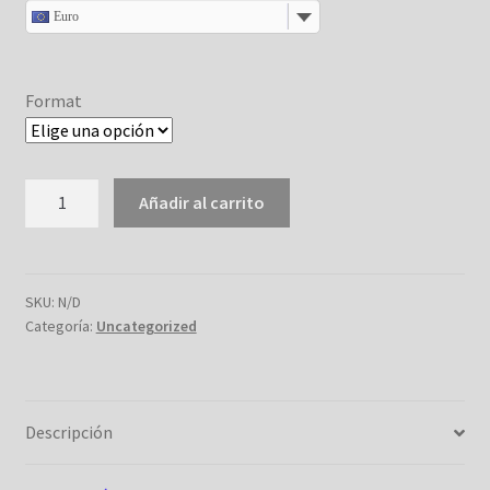
Euro
Format
PLAN
Añadir al carrito
DE
DESBORDAMIENTO
:Ben
y
SKU:
N/D
Categoría:
Uncategorized
las
habilidades
sociales
cantidad
Descripción