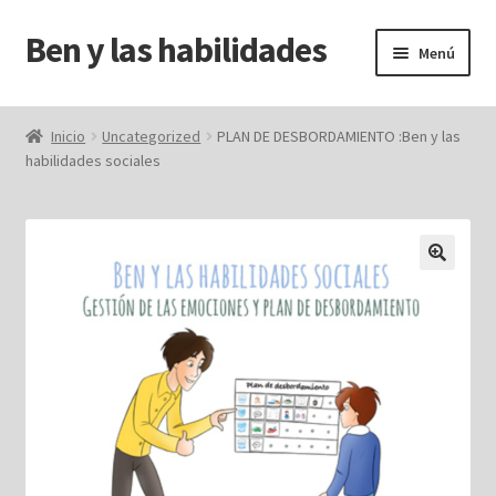
Ben y las habilidades
Ir
Ir
Menú
a
al
la
contenido
Inicio
navegación
Inicio
Uncategorized
PLAN DE DESBORDAMIENTO :Ben y las
habilidades sociales
carrito
F.A.Q.
finalizar compra
mi cuenta
tienda