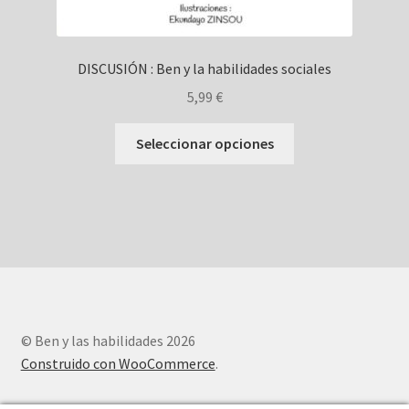
DISCUSIÓN : Ben y la habilidades sociales
5,99
€
Este
Seleccionar opciones
producto
tiene
múltiples
variantes.
Las
opciones
se
pueden
elegir
© Ben y las habilidades 2026
en
Construido con WooCommerce
.
la
página